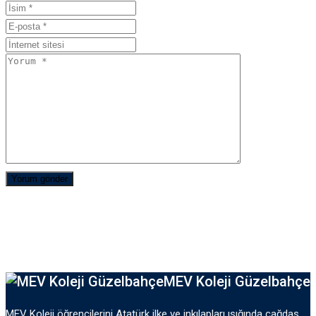
MEV Koleji Güzelbahçe
MEV Koleji öğrencilerini Atatürk ilke ve inkılapları ışığında çağdaş,