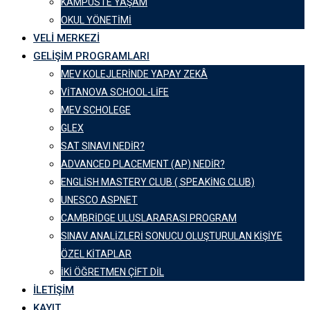
KAMPÜSTE YAŞAM
OKUL YÖNETIMI
VELI MERKEZI
GELIŞIM PROGRAMLARI
MEV KOLEJLERINDE YAPAY ZEKÂ
VITANOVA SCHOOL-LIFE
MEV SCHOLEGE
GLEX
SAT SINAVI NEDIR?
ADVANCED PLACEMENT (AP) NEDIR?
ENGLISH MASTERY CLUB ( SPEAKING CLUB)
UNESCO ASPNET
CAMBRIDGE ULUSLARARASI PROGRAM
SINAV ANALIZLERI SONUCU OLUŞTURULAN KIŞIYE
ÖZEL KITAPLAR
İKI ÖĞRETMEN ÇIFT DIL
İLETIŞIM
KAYIT