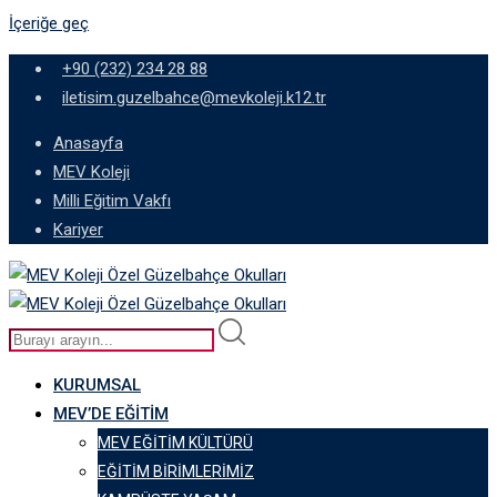
İçeriğe geç
+90 (232) 234 28 88
iletisim.guzelbahce@mevkoleji.k12.tr
Anasayfa
MEV Koleji
Milli Eğitim Vakfı
Kariyer
KURUMSAL
MEV’DE EĞITIM
MEV EĞITIM KÜLTÜRÜ
EĞITIM BIRIMLERIMIZ