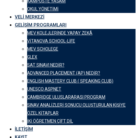
KAMPÜSTE YAŞAM
OKUL YÖNETIMI
VELI MERKEZI
GELIŞIM PROGRAMLARI
MEV KOLEJLERINDE YAPAY ZEKÂ
VITANOVA SCHOOL-LIFE
MEV SCHOLEGE
GLEX
SAT SINAVI NEDIR?
ADVANCED PLACEMENT (AP) NEDIR?
ENGLISH MASTERY CLUB ( SPEAKING CLUB)
UNESCO ASPNET
CAMBRIDGE ULUSLARARASI PROGRAM
SINAV ANALIZLERI SONUCU OLUŞTURULAN KIŞIYE
ÖZEL KITAPLAR
İKI ÖĞRETMEN ÇIFT DIL
İLETIŞIM
KAYIT