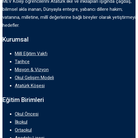
MEV Koleji öğrencilerini Atatürk ilke ve inkılapları ışığında çağdaş,
bilimsel akla inanan, Dünyayla entegre, yabancı dillere hakim;
vatanına, milletine, millî değerlerine bağlı bireyler olarak yetiştirmeyi
hedefler.
Kurumsal
Millî Eğitim Vakfı
Tarihçe
Misyon & Vizyon
Okul Gelişim Modeli
Atatürk Köşesi
Eğitim Birimleri
Okul Öncesi
İlkokul
Ortaokul
Anadolu Lisesi