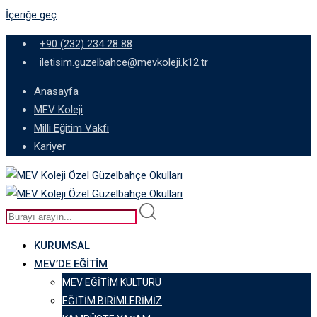
İçeriğe geç
+90 (232) 234 28 88
iletisim.guzelbahce@mevkoleji.k12.tr
Anasayfa
MEV Koleji
Milli Eğitim Vakfı
Kariyer
KURUMSAL
MEV’DE EĞITIM
MEV EĞITIM KÜLTÜRÜ
EĞITIM BIRIMLERIMIZ