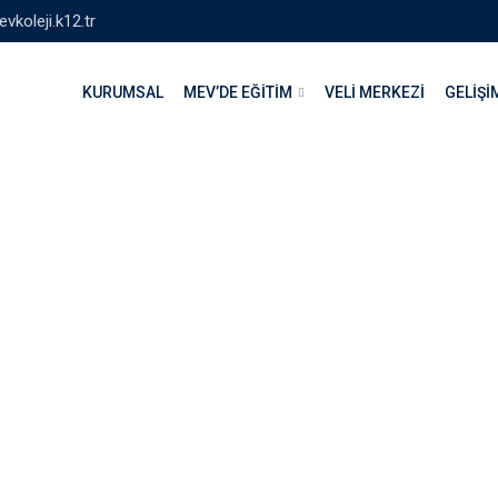
vkoleji.k12.tr
KURUMSAL
MEV’DE EĞITIM
VELI MERKEZI
GELIŞ
ları