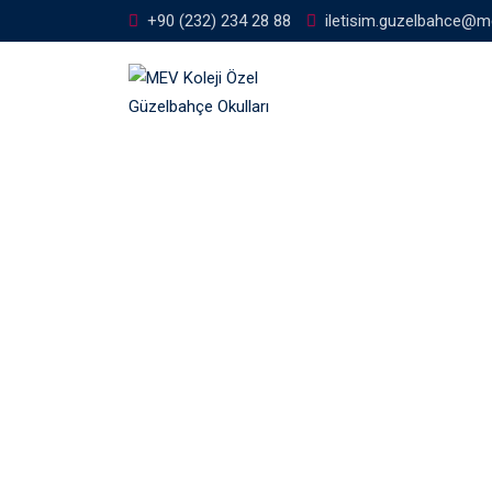
+90 (232) 234 28 88
iletisim.guzelbahce@me
Etiket:
kuş yuva