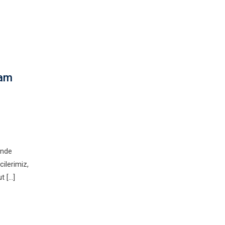
şam
inde
cilerimiz,
t […]