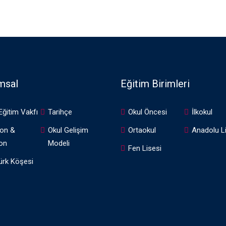
msal
Eğitim Birimleri
 Eğitim Vakfı
Tarihçe
Okul Öncesi
İlkokul
on &
Okul Gelişim
Ortaokul
Anadolu L
on
Modeli
Fen Lisesi
ürk Köşesi