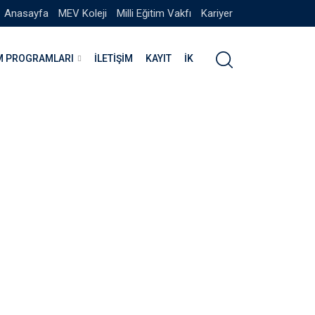
Anasayfa
MEV Koleji
Milli Eğitim Vakfı
Kariyer
IM PROGRAMLARI
İLETIŞIM
KAYIT
İK